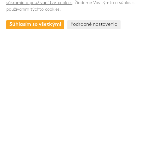
súkromia a používaní tzv. cookies
. Žiadame Vás týmto o súhlas s
používaním týchto cookies.
KONTAKT
Súhlasím so všetkými
Podrobné nastavenia
Drnovská 1118/53a
161 00 Praha 6 - Ruzyně
Česká republika
+420 235 301 321
+420 720 948 813
Skupina Pawlica Export a.s.
www.pawlica.cz
- posklizňové linky CZ a SK |
www.pawlica.pl
- posklizňové linky PL |
www.age.cz
-
halové systémy pro drůbež a prasata |
www.gttrend.cz
-
servis a náhradní díly
Privacy Policy
/
Cookie settings
© 2026 PAWLICA All rights reserved / Created by MediaSolution