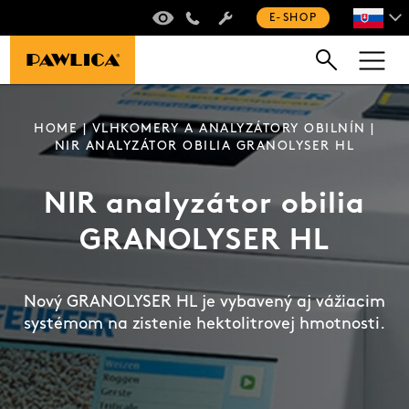
VIRTUÁLNA PREHLIADKA
+420 235 301 321
E-SHOP
HOME
|
VLHKOMERY A ANALYZÁTORY OBILNÍN
|
NIR ANALYZÁTOR OBILIA GRANOLYSER HL
NIR analyzátor obilia
GRANOLYSER HL
Nový GRANOLYSER HL je vybavený aj vážiacim
systémom na zistenie hektolitrovej hmotnosti.