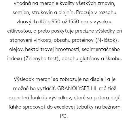
vhodná na meranie kvality všetkých zrnovín,
semien, strukovín a olejnín. Pracuje v rozsahu
vlnových dĺžok 950 až 1550 nm s vysokou
citlivosťou, a preto poskytuje precízne výsledky pri
stanovení vlhkostí, obsahu proteínov (N-látok),
olejov, hektolitrovej hmotnosti, sedimentačného
indexu (Zelenyho test), obsahu gluténov a škrobu.
Výsledok meraní sa zobrazuje na displeji a je
možné ho vytlačiť. GRANOLYSER HL má tiež
exportnú funkciu výsledkov, ktoré sa potom dajú
ľahko spracovať do excelovej tabuľky na bežnom
PC.